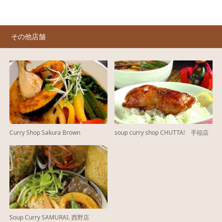
その他店舗
Curry Shop Sakura Brown
soup curry shop CHUTTA! 手稲店
Soup Curry SAMURAI. 西野店