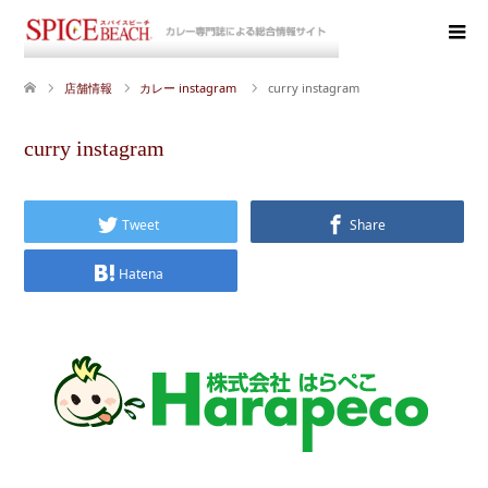
店舗情報
カレー instagram
curry instagram
curry instagram
Tweet
Share
Hatena