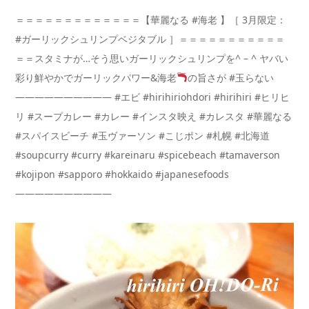
＝＝＝＝＝＝＝＝＝＝＝＝＝【華麗なる #海老 】［ 3月限定：
#ガーリックシュリンプベジタブル ］＝＝＝＝＝＝＝＝＝＝＝
＝＝スタミナが…そう思いガーリックシュリンプを^ – ^ ヤバい
彩り鮮やかでガーリックパワー&海老
の旨さが #玉らない
—————————— #エビ #hirihiriohdori #hirihiri #ヒリヒ
リ #スープカレー #カレー #インスタ映え #カレスタ #華麗なる
#スパイスビーチ #玉ヴァーソン #こじポン #札幌 #北海道
#soupcurry #curry #kareinaru #spicebeach #tamaverson
#kojipon #sapporo #hokkaido #japanesefoods
——————————