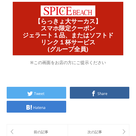
【らっきょ大サーカス】
スマホ限定クーポン
ジェラート１品、またはソフトド
リンク１杯サービス
(グループ全員)
※この画面をお店の方にご提示ください
Tweet
Share
Hatena