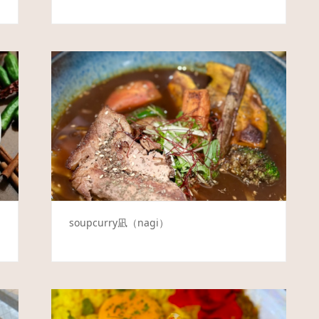
soupcurry凪（nagi）