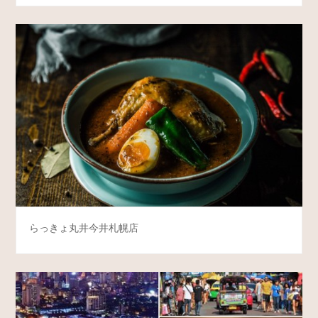
らっきょ丸井今井札幌店